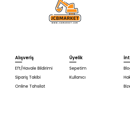
Alışveriş
Üyelik
İn
WhatsApp Destek
Eft/Havale Bildirimi
Sepetim
Blo
ekibi soruları
Sipariş Takibi
Kullanıcı
Ha
cevaplıyor
Online Tahsilat
Biz
Merhaba, Nasıl
Yardımcı Olabilirim