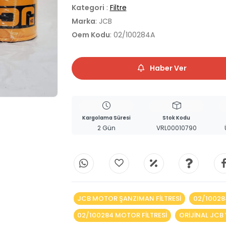
Kategori
:
Filtre
Marka
: JCB
Oem Kodu
: 02/100284A
Haber Ver
Kargolama Süresi
Stok Kodu
2 Gün
VRL00010790
JCB MOTOR ŞANZIMAN FILTRESI
02/10028
02/100284 MOTOR FILTRESI
ORIJINAL JCB