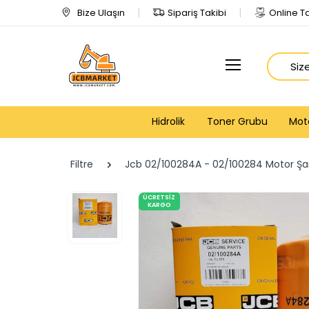
Bize Ulaşın
Sipariş Takibi
Online Ta
Arama
Hidrolik
Toner Grubu
Mot
Filtre
Jcb 02/100284A - 02/100284 Motor Şanz
ÜCRETSIZ
KARGO