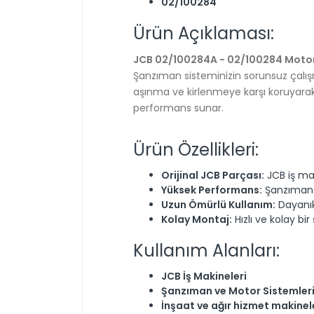
02/100284
Ürün Açıklaması:
JCB 02/100284A - 02/100284 Motor
Şanzıman sisteminizin sorunsuz çalış
aşınma ve kirlenmeye karşı koruyarak
performans sunar.
Ürün Özellikleri:
Orijinal JCB Parçası:
JCB iş mak
Yüksek Performans:
Şanzıman s
Uzun Ömürlü Kullanım:
Dayanık
Kolay Montaj:
Hızlı ve kolay bi
Kullanım Alanları:
JCB İş Makineleri
Şanzıman ve Motor Sistemler
İnşaat ve ağır hizmet makinel