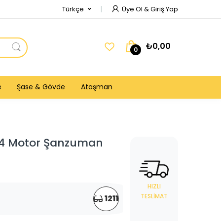
Türkçe
Üye Ol & Giriş Yap
₺0,00
0
e
Şase & Gövde
Ataşman
84 Motor Şanzuman
HIZLI
TESLIMAT
1211