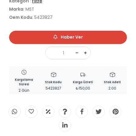
Kategori
:
Filtre
Marka
: MST
Oem Kodu
: 5423827
Haber Ver
Kargolama
Stok Kodu
Kargo Ücreti
Stok Adeti
Süresi
5423827
₺150,00
2.00
2 Gün