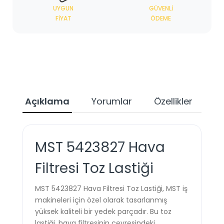
UYGUN
GÜVENLI
FIYAT
ÖDEME
Açıklama
Yorumlar
Özellikler
Ta
MST 5423827 Hava
Filtresi Toz Lastiği
MST 5423827 Hava Filtresi Toz Lastiği, MST iş
makineleri için özel olarak tasarlanmış
yüksek kaliteli bir yedek parçadır. Bu toz
lastiği, hava filtresinin çevresindeki