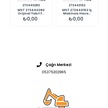
(0)
(0)
273440280
273440152
00
MST 273440280
MST 273440152 İş
%1
Orijinal Yakıt F...
Makinası Hava...
₺0,00
₺0,00
Çağrı Merkezi
05375202965