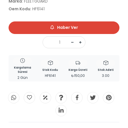
Marka
: FLEETGUARD
Oem Kodu
: HF6141
Haber Ver
Kargolama
Stok Kodu
Kargo Ücreti
Stok Adeti
Süresi
HF6141
₺150,00
3.00
2 Gün