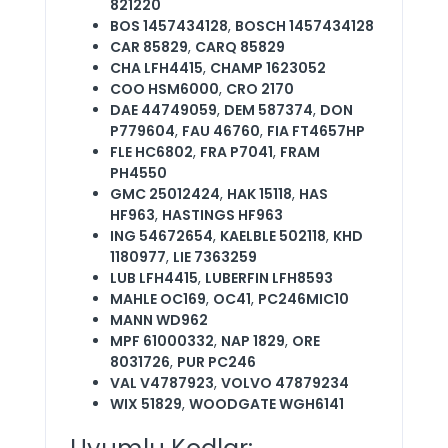
821220
BOS 1457434128
,
BOSCH 1457434128
CAR 85829
,
CARQ 85829
CHA LFH4415
,
CHAMP 1623052
COO HSM6000
,
CRO 2170
DAE 44749059
,
DEM 587374
,
DON
P779604
,
FAU 46760
,
FIA FT4657HP
FLE HC6802
,
FRA P7041
,
FRAM
PH4550
GMC 25012424
,
HAK 15118
,
HAS
HF963
,
HASTINGS HF963
ING 54672654
,
KAELBLE 502118
,
KHD
1180977
,
LIE 7363259
LUB LFH4415
,
LUBERFIN LFH8593
MAHLE OC169
,
OC41
,
PC246MIC10
MANN WD962
MPF 61000332
,
NAP 1829
,
ORE
8031726
,
PUR PC246
VAL V4787923
,
VOLVO 47879234
WIX 51829
,
WOODGATE WGH6141