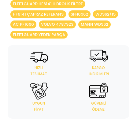
FLEETGUARD HF6141 HIDROLIK FILTRE
HF6141 ÇAPRAZ REFERANS
SFH0962
WD962/15
AC PF1090
VOLVO 4787923
MANN WD962
FLEETGUARD YEDEK PARÇA
HIZLI
KARGO
TESLIMAT
İNDIRIMLERI
UYGUN
GÜVENLI
FIYAT
ÖDEME