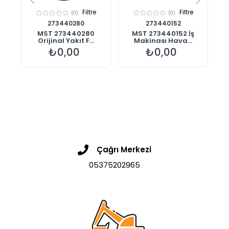
Filtre
Filtre
(0)
(0)
273440280
273440152
00
MST 273440280
MST 273440152 İş
%1
Orijinal Yakıt F...
Makinası Hava...
₺0,00
₺0,00
Çağrı Merkezi
05375202965