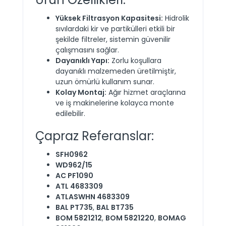
Yüksek Filtrasyon Kapasitesi:
Hidrolik
sıvılardaki kir ve partikülleri etkili bir
şekilde filtreler, sistemin güvenilir
çalışmasını sağlar.
Dayanıklı Yapı:
Zorlu koşullara
dayanıklı malzemeden üretilmiştir,
uzun ömürlü kullanım sunar.
Kolay Montaj:
Ağır hizmet araçlarına
ve iş makinelerine kolayca monte
edilebilir.
Çapraz Referanslar:
SFH0962
WD962/15
AC PF1090
ATL 4683309
ATLASWHN 4683309
BAL PT735
,
BAL BT735
BOM 5821212
,
BOM 5821220
,
BOMAG