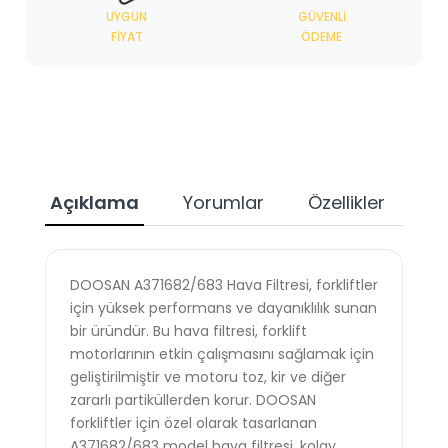
UYGUN
GÜVENLI
FIYAT
ÖDEME
Açıklama
Yorumlar
Özellikler
Ta
DOOSAN A371682/683 Hava Filtresi, forkliftler
için yüksek performans ve dayanıklılık sunan
bir üründür. Bu hava filtresi, forklift
motorlarının etkin çalışmasını sağlamak için
geliştirilmiştir ve motoru toz, kir ve diğer
zararlı partiküllerden korur. DOOSAN
forkliftler için özel olarak tasarlanan
A371682/683 model hava filtresi, kolay