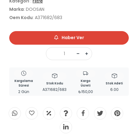
Kategori
:
Filtre
Marka
: DOOSAN
Oem Kodu
: A371682/683
Haber Ver
Kargolama
Kargo
Stok Kodu
Stok Adeti
Süresi
Ücreti
A371682/683
6.00
2 Gün
₺150,00