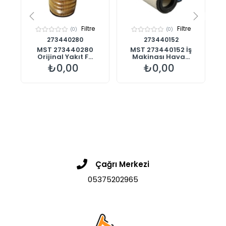
Filtre
Filtre
(0)
(0)
273440280
273440152
00
MST 273440280
MST 273440152 İş
%1
Orijinal Yakıt F...
Makinası Hava...
₺0,00
₺0,00
Çağrı Merkezi
05375202965