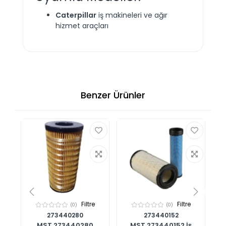
Caterpillar
iş makineleri ve ağır
hizmet araçları
Benzer Ürünler
Filtre
Filtre
(0)
(0)
273440280
273440152
00
MST 273440280
MST 273440152 İş
%1