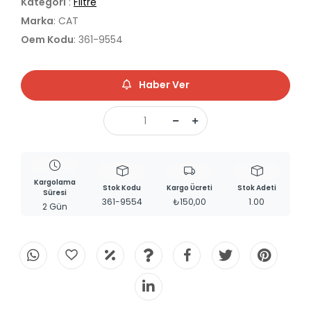
Kategori
:
Filtre
Marka
: CAT
Oem Kodu
: 361-9554
Haber Ver
Kargolama
Stok Kodu
Kargo Ücreti
Stok Adeti
Süresi
361-9554
₺150,00
1.00
2 Gün