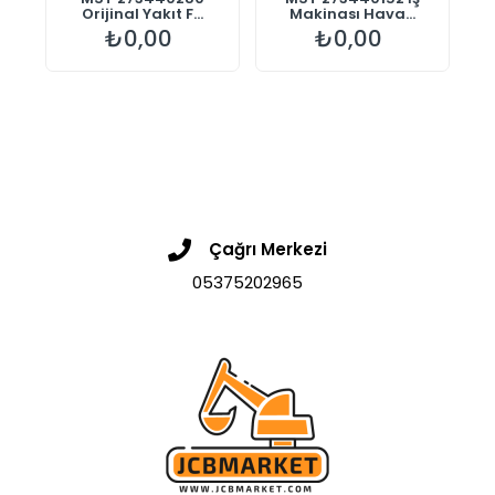
Orijinal Yakıt F...
Makinası Hava...
₺0,00
₺0,00
Çağrı Merkezi
05375202965