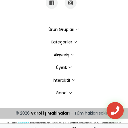
Ürün Grupları
Kategoriler
Alışveriş
Üyelik
İnteraktif
Genel
© 2026
Varol iş Makinaları
- Tüm hakları saklıdır.
Bu site,
Hiosis®
tarafından geliştirilmiş
E-Ticaret
paketleri ile oluşturulmuştur.