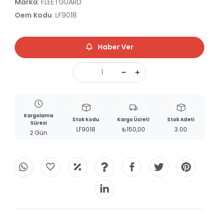
Marka
: FLEETGUARD
Oem Kodu
: LF9018
Haber Ver
Kargolama
Stok Kodu
Kargo Ücreti
Stok Adeti
Süresi
LF9018
₺150,00
3.00
2 Gün