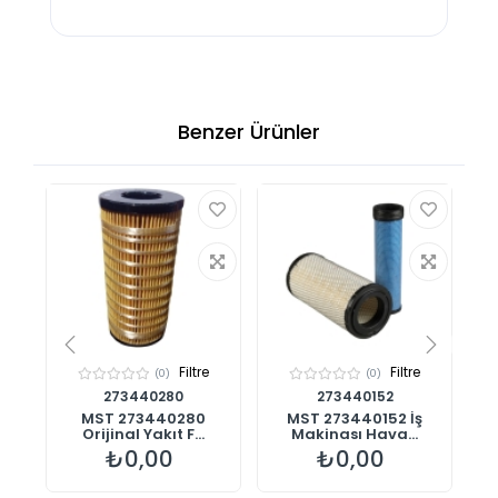
Benzer Ürünler
Filtre
Filtre
(0)
(0)
273440280
273440152
00
MST 273440280
MST 273440152 İş
%1
Orijinal Yakıt F...
Makinası Hava...
₺0,00
₺0,00