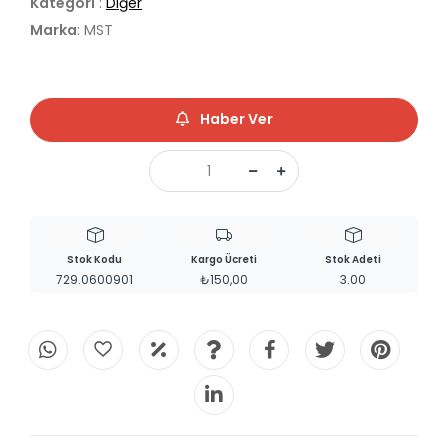
Kategori
:
Diğer
Marka
: MST
Haber Ver
Stok Kodu
Kargo Ücreti
Stok Adeti
729.0600901
₺150,00
3.00