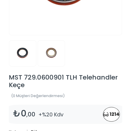
MST 729.0600901 TLH Telehandler
Keçe
(0 Müşteri Değerlendirmesi)
₺0
,00
+%20 Kdv
1214