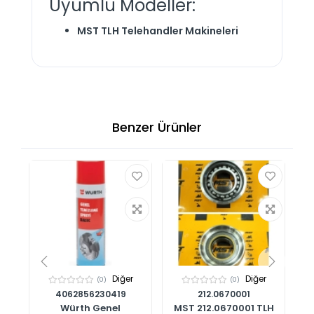
Uyumlu Modeller:
MST TLH Telehandler Makineleri
Benzer Ürünler
Diğer
Diğer
(0)
(0)
4062856230419
212.0670001
AN
Würth Genel
MST 212.0670001 TLH
M