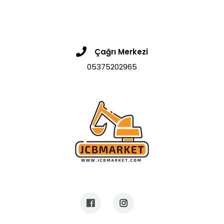
Çağrı Merkezi
05375202965