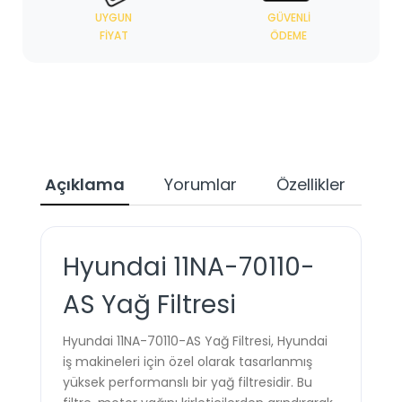
UYGUN
GÜVENLI
FIYAT
ÖDEME
Açıklama
Yorumlar
Özellikler
Ta
Hyundai 11NA-70110-
AS Yağ Filtresi
Hyundai 11NA-70110-AS Yağ Filtresi, Hyundai
iş makineleri için özel olarak tasarlanmış
yüksek performanslı bir yağ filtresidir. Bu