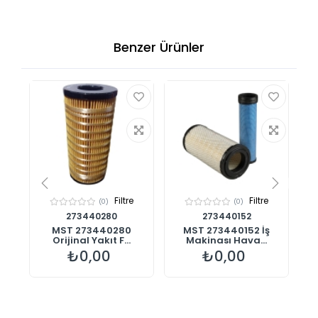
Benzer Ürünler
Filtre
Filtre
(0)
(0)
273440280
273440152
00
MST 273440280
MST 273440152 İş
%1
Orijinal Yakıt F...
Makinası Hava...
₺0,00
₺0,00