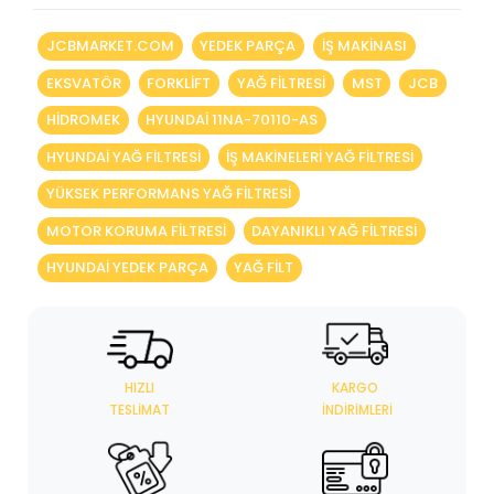
JCBMARKET.COM
YEDEK PARÇA
IŞ MAKINASI
EKSVATÖR
FORKLIFT
YAĞ FILTRESI
MST
JCB
HIDROMEK
HYUNDAI 11NA-70110-AS
HYUNDAI YAĞ FILTRESI
IŞ MAKINELERI YAĞ FILTRESI
YÜKSEK PERFORMANS YAĞ FILTRESI
MOTOR KORUMA FILTRESI
DAYANIKLI YAĞ FILTRESI
HYUNDAI YEDEK PARÇA
YAĞ FILT
HIZLI
KARGO
TESLIMAT
İNDIRIMLERI