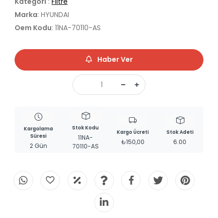
Kategori
:
Filtre
Marka
: HYUNDAI
Oem Kodu
: 11NA-70110-AS
Haber Ver
Stok Kodu
Kargolama
Kargo Ücreti
Stok Adeti
Süresi
11NA-
₺150,00
6.00
2 Gün
70110-AS