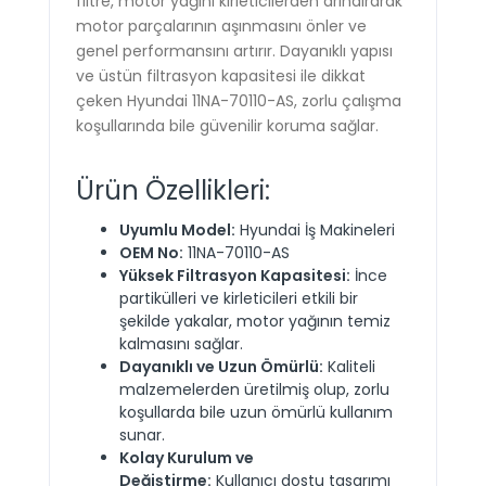
filtre, motor yağını kirleticilerden arındırarak
motor parçalarının aşınmasını önler ve
genel performansını artırır. Dayanıklı yapısı
ve üstün filtrasyon kapasitesi ile dikkat
çeken Hyundai 11NA-70110-AS, zorlu çalışma
koşullarında bile güvenilir koruma sağlar.
Ürün Özellikleri:
Uyumlu Model:
Hyundai İş Makineleri
OEM No:
11NA-70110-AS
Yüksek Filtrasyon Kapasitesi:
İnce
partikülleri ve kirleticileri etkili bir
şekilde yakalar, motor yağının temiz
kalmasını sağlar.
Dayanıklı ve Uzun Ömürlü:
Kaliteli
malzemelerden üretilmiş olup, zorlu
koşullarda bile uzun ömürlü kullanım
sunar.
Kolay Kurulum ve
Değiştirme:
Kullanıcı dostu tasarımı