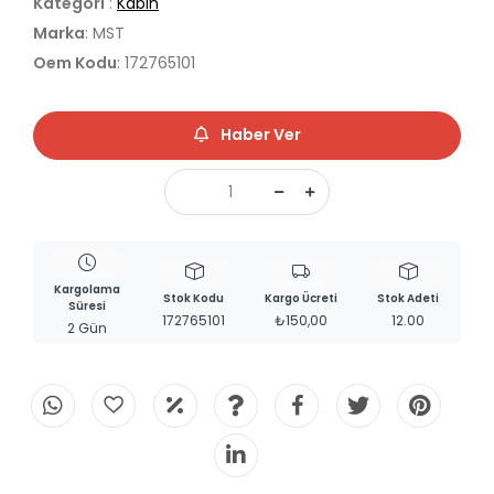
Kategori
:
Kabin
Marka
: MST
Oem Kodu
: 172765101
Haber Ver
Kargolama
Stok Kodu
Kargo Ücreti
Stok Adeti
Süresi
172765101
₺150,00
12.00
2 Gün