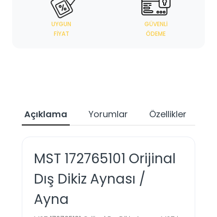
UYGUN
GÜVENLI
FIYAT
ÖDEME
Açıklama
Yorumlar
Özellikler
Ta
MST 172765101 Orijinal
Dış Dikiz Aynası /
Ayna