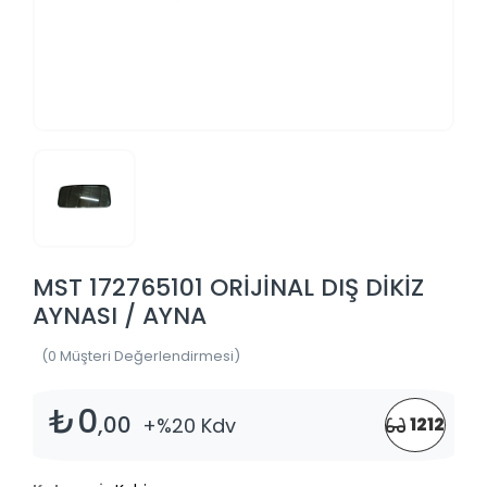
MST 172765101 ORİJİNAL DIŞ DİKİZ
AYNASI / AYNA
(0 Müşteri Değerlendirmesi)
₺0
,00
+%20 Kdv
1212