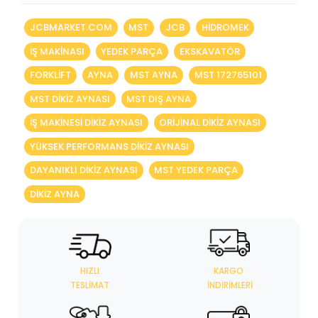
JCBMARKET.COM
MST
JCB
HIDROMEK
IŞ MAKINASI
YEDEK PARÇA
EKSKAVATÖR
FORKLIFT
AYNA
MST AYNA
MST 172765101
MST DIKIZ AYNASI
MST DIŞ AYNA
IŞ MAKINESI DIKIZ AYNASI
ORIJINAL DIKIZ AYNASI
YÜKSEK PERFORMANS DIKIZ AYNASI
DAYANIKLI DIKIZ AYNASI
MST YEDEK PARÇA
DIKIZ AYNA
HIZLI
KARGO
TESLIMAT
İNDIRIMLERI