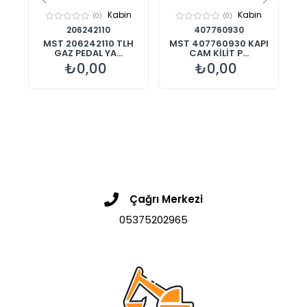
n
Kabin
Kabin
(0)
(0)
206242110
407760930
MST 206242110 TLH
MST 407760930 KAPI
M
GAZ PEDAL YA...
CAM KİLİT P...
₺0,00
₺0,00
Çağrı Merkezi
05375202965