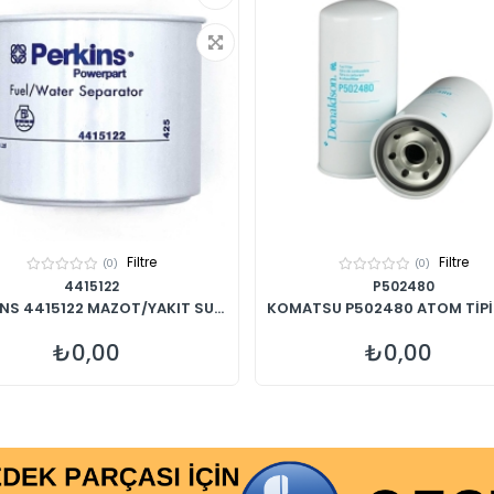
Filtre
Filtre
(0)
(0)
4415122
P502480
NS 4415122 MAZOT/YAKIT SU...
KOMATSU P502480 ATOM TİPİ Y
₺0,00
₺0,00