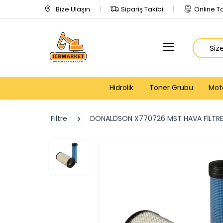
Bize Ulaşın
Sipariş Takibi
Online Ta
Arama
Hidrolik
Toner Grubu
Mot
Filtre
DONALDSON X770726 MST HAVA FİLTRES