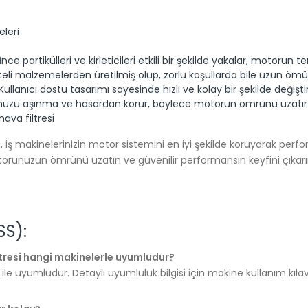
leri
İnce partikülleri ve kirleticileri etkili bir şekilde yakalar, motorun
teli malzemelerden üretilmiş olup, zorlu koşullarda bile uzun ömü
Kullanıcı dostu tasarımı sayesinde hızlı ve kolay bir şekilde değiştiril
uzu aşınma ve hasardan korur, böylece motorun ömrünü uzatır v
ava filtresi
ş makinelerinizin motor sistemini en iyi şekilde koruyarak performa
 motorunuzun ömrünü uzatın ve güvenilir performansın keyfini çıkarı
SS):
tresi hangi makinelerle uyumludur?
i ile uyumludur. Detaylı uyumluluk bilgisi için makine kullanım kıla