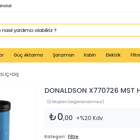
hsilat
or
Güç Aktarma
Şanzıman
Kabin
Elektrik
Filtr
İ İÇ+DIŞ
DONALDSON X770726 MST HA
(0 Müşteri Değerlendirmesi)
₺0
,00
+%20 Kdv
Kategori
:
Filtre