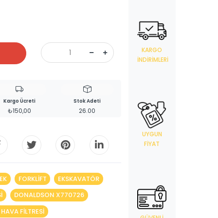
KARGO
İNDIRIMLERI
Kargo Ücreti
Stok Adeti
₺150,00
26.00
UYGUN
FIYAT
EK
FORKLIFT
EKSKAVATÖR
I
DONALDSON X770726
 HAVA FILTRESI
GÜVENLI