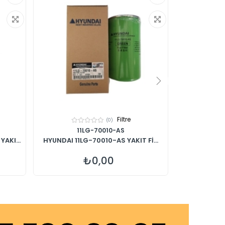
Filtre
(0)
11LG-70010-AS
AKI...
HYUNDAI 11LG-70010-AS YAKIT Fİ...
HYUNDAI 11Q
₺0,00