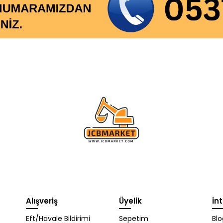
Alışveriş
Üyelik
İn
WhatsApp Destek
Eft/Havale Bildirimi
Sepetim
Blo