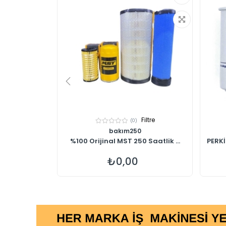
Filtre
Filtre
(0)
bakım250
nası Hava...
%100 Orijinal MST 250 Saatlik ...
PERKİ
₺0,00