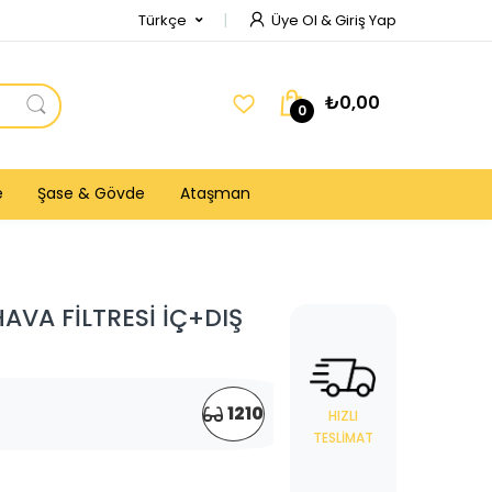
Türkçe
Üye Ol & Giriş Yap
₺0,00
0
e
Şase & Gövde
Ataşman
VA FİLTRESİ İÇ+DIŞ
1210
HIZLI
TESLIMAT