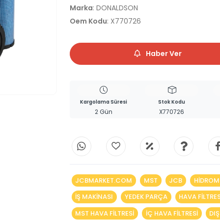
Marka
: DONALDSON
Oem Kodu
: X770726
Haber Ver
Kargolama Süresi
Stok Kodu
2 Gün
X770726
JCBMARKET.COM
MST
JCB
HIDROM
IŞ MAKINASI
YEDEK PARÇA
HAVA FILTRES
MST HAVA FILTRESI
IÇ HAVA FILTRESI
DIŞ