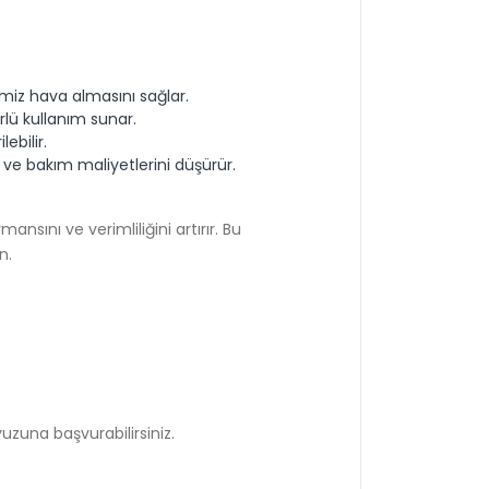
 temiz hava almasını sağlar.
rlü kullanım sunar.
ebilir.
e bakım maliyetlerini düşürür.
nsını ve verimliliğini artırır. Bu
n.
vuzuna başvurabilirsiniz.