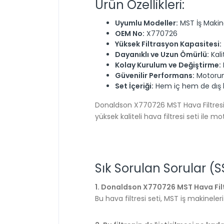
Ürün Özellikleri:
Uyumlu Modeller:
MST İş Makine
OEM No:
X770726
Yüksek Filtrasyon Kapasitesi:
Dayanıklı ve Uzun Ömürlü:
Kali
Kolay Kurulum ve Değiştirme:
Güvenilir Performans:
Motorun
Set İçeriği:
Hem iç hem de dış h
Donaldson X770726 MST Hava Filtresi, i
yüksek kaliteli hava filtresi seti ile
Sık Sorulan Sorular (S
1. Donaldson X770726 MST Hava Fil
Bu hava filtresi seti, MST iş makineler