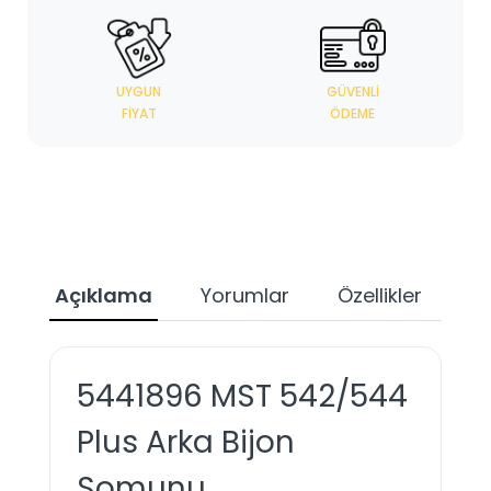
UYGUN
GÜVENLI
FIYAT
ÖDEME
Açıklama
Yorumlar
Özellikler
Ta
5441896 MST 542/544
Plus Arka Bijon
Somunu