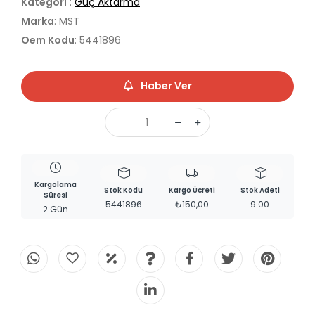
Kategori
:
Güç Aktarma
Marka
: MST
Oem Kodu
: 5441896
Haber Ver
Kargolama
Stok Kodu
Kargo Ücreti
Stok Adeti
Süresi
5441896
₺150,00
9.00
2 Gün