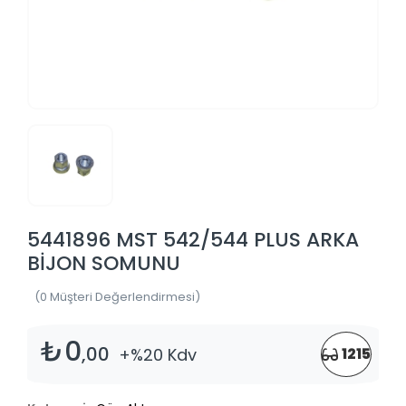
5441896 MST 542/544 PLUS ARKA
BİJON SOMUNU
(0 Müşteri Değerlendirmesi)
₺0
,00
+%20 Kdv
1215