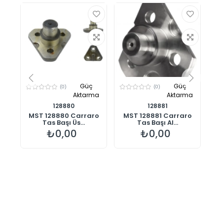
Güç
Güç
(0)
(0)
ma
Aktarma
Aktarma
128880
128881
MST 128880 Carraro
MST 128881 Carraro
.
Tas Başı Üs...
Tas Başı Al...
₺0,00
₺0,00