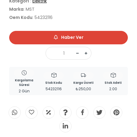
Kategori
:
Elektrik
Marka
: MST
Oem Kodu
: 54232116
Haber Ver
Kargolama
Stok Kodu
Kargo Ücreti
Stok Adeti
Süresi
54232116
₺250,00
2.00
2 Gün