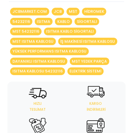
JCBMARKET.COM
JCB
MST
HIDROMEK
54232116
ISITMA
KABLO
SIGORTALI
MST 54232116
ISITMA KABLO SIGORTALI
MST ISITMA KABLOSU
IŞ MAKINESI ISITMA KABLOSU
YÜKSEK PERFORMANS ISITMA KABLOSU
DAYANIKLI ISITMA KABLOSU
MST YEDEK PARÇA
ISITMA KABLOSU 54232116
ELEKTRIK SISTEMI
HIZLI
KARGO
TESLIMAT
İNDIRIMLERI