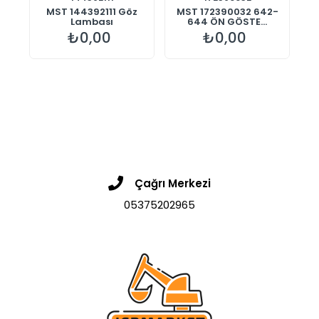
r
MST 144392111 Göz
MST 172390032 642-
Lambası
644 ÖN GÖSTE...
₺0,00
₺0,00
Çağrı Merkezi
05375202965