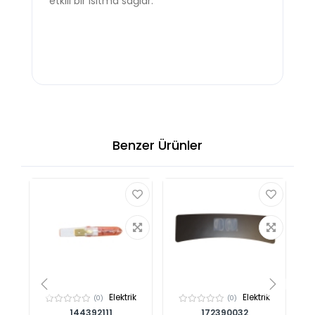
etkili bir ısıtma sağlar.
Benzer Ürünler
k
Elektrik
Elektrik
(0)
(0)
144392111
172390032