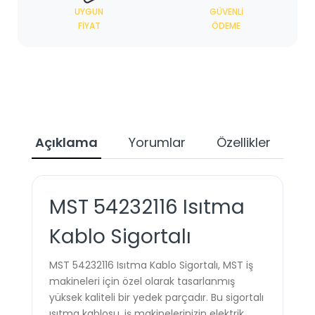
UYGUN
GÜVENLI
FIYAT
ÖDEME
Açıklama
Yorumlar
Özellikler
Ta
MST 54232116 Isıtma
Kablo Sigortalı
MST 54232116 Isıtma Kablo Sigortalı, MST iş
makineleri için özel olarak tasarlanmış
yüksek kaliteli bir yedek parçadır. Bu sigortalı
ısıtma kablosu, iş makinelerinizin elektrik