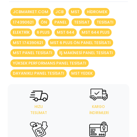
JCBMARKET.COM
JCB
MST
HIDROMEK
174390621
ÖN
PANEL
TESİSAT
TESİSATI
ELEKTRİK
6 PLUS
MST 644
MST 644 PLUS
MST 174390621
MST 6 PLUS ÖN PANEL TESISATI
MST PANEL TESISATI
IŞ MAKINESI PANEL TESISATI
YÜKSEK PERFORMANS PANEL TESISATI
DAYANIKLI PANEL TESISATI
MST YEDEK
HIZLI
KARGO
TESLIMAT
İNDIRIMLERI