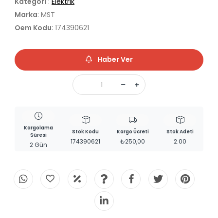
Kategori
:
Elektrik
Marka
: MST
Oem Kodu
: 174390621
Haber Ver
Kargolama
Stok Kodu
Kargo Ücreti
Stok Adeti
Süresi
174390621
₺250,00
2.00
2 Gün