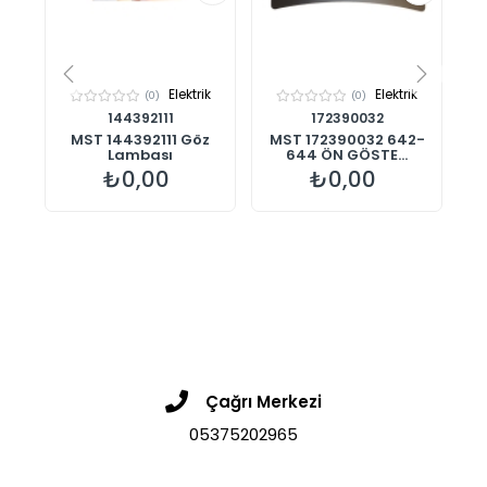
k
Elektrik
Elektrik
(0)
(0)
144392111
172390032
r
MST 144392111 Göz
MST 172390032 642-
Lambası
644 ÖN GÖSTE...
₺0,00
₺0,00
Çağrı Merkezi
05375202965