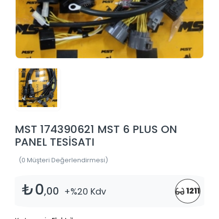
MST 174390621 MST 6 PLUS ON
PANEL TESİSATI
(0 Müşteri Değerlendirmesi)
₺0
,00
+%20 Kdv
1211