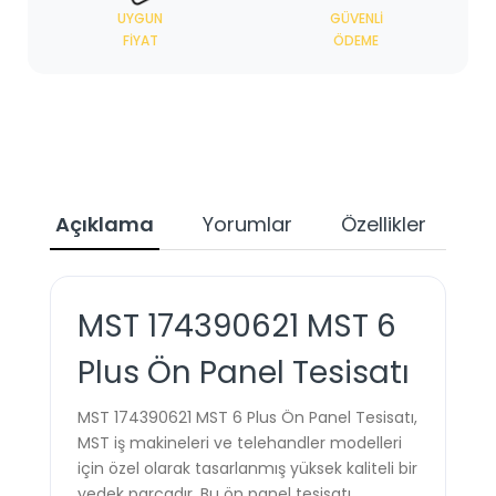
UYGUN
GÜVENLI
FIYAT
ÖDEME
Açıklama
Yorumlar
Özellikler
Ta
MST 174390621 MST 6
Plus Ön Panel Tesisatı
MST 174390621 MST 6 Plus Ön Panel Tesisatı,
MST iş makineleri ve telehandler modelleri
için özel olarak tasarlanmış yüksek kaliteli bir
yedek parçadır. Bu ön panel tesisatı,