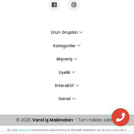
Ürün Grupları
Kategoriler
Alışveriş
Üyelik
İnteraktif
Genel
© 2026
Varol iş Makinaları
- Tüm hakları saklıdır.
Bu site,
Hiosis®
tarafından geliştirilmiş
E-Ticaret
paketleri ile oluşturulmuştur.