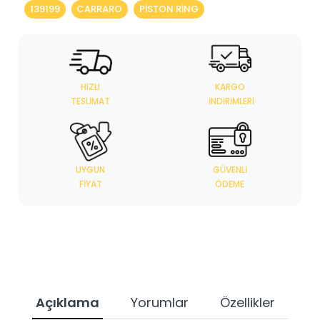
139199
CARRARO
PISTON RING
HIZLI
KARGO
TESLIMAT
İNDIRIMLERI
UYGUN
GÜVENLI
FIYAT
ÖDEME
Açıklama
Yorumlar
Özellikler
Ta