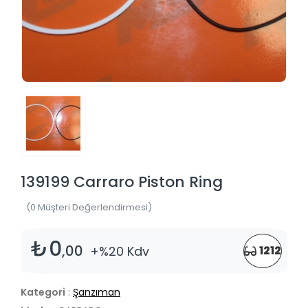
139199 Carraro Piston Ring
(0 Müşteri Değerlendirmesi)
₺0
,00
+%20 Kdv
1212
Kategori
:
Şanzıman