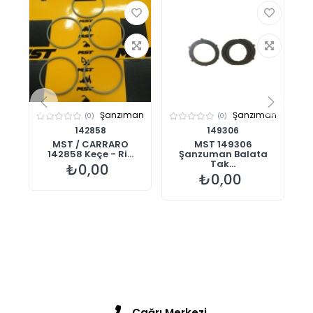
man
Şanzıman
Şanzıman
(0)
(0)
142858
149306
ton
MST / CARRARO
MST 149306
M
142858 Keçe - Ri...
Şanzuman Balata
Tak...
₺0,00
₺0,00
Çağrı Merkezi