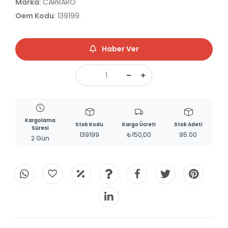
Marka
: CARRARO
Oem Kodu
: 139199
Haber Ver
Kargolama
Stok Kodu
Kargo Ücreti
Stok Adeti
Süresi
139199
₺150,00
95.00
2 Gün