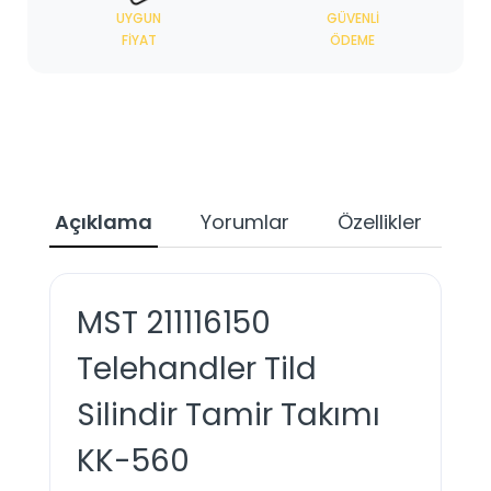
UYGUN
GÜVENLI
FIYAT
ÖDEME
Açıklama
Yorumlar
Özellikler
Ta
MST 211116150
Telehandler Tild
Silindir Tamir Takımı
KK-560