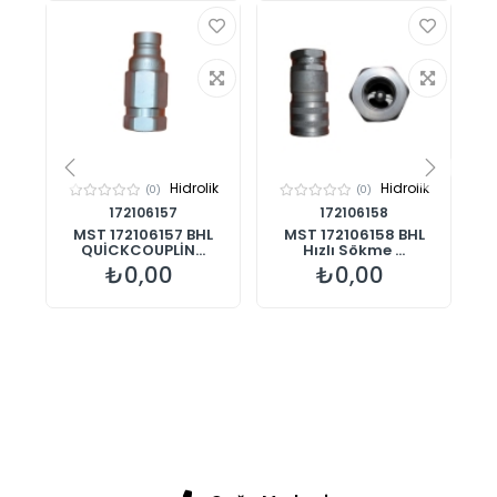
ik
Hidrolik
Hidrolik
(0)
(0)
172106157
172106158
US
MST 172106157 BHL
MST 172106158 BHL
QUİCKCOUPLİN...
Hızlı Sökme ...
₺0,00
₺0,00