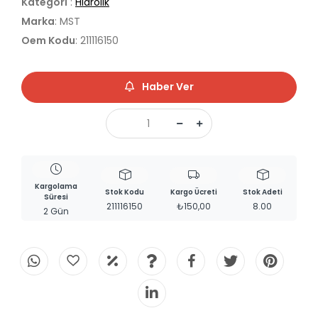
Kategori
:
Hidrolik
Marka
: MST
Oem Kodu
: 211116150
Haber Ver
Kargolama
Stok Kodu
Kargo Ücreti
Stok Adeti
Süresi
211116150
₺150,00
8.00
2 Gün