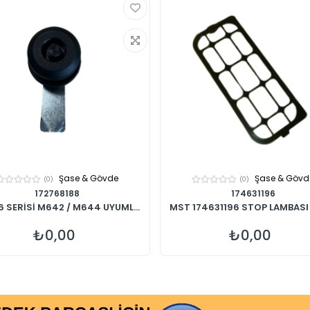
Şase & Gövde
Şase & Gövd
(0)
(0)
172768188
174631196
 SERİSİ M642 / M644 UYUML...
MST 174631196 STOP LAMBASI 
₺0,00
₺0,00