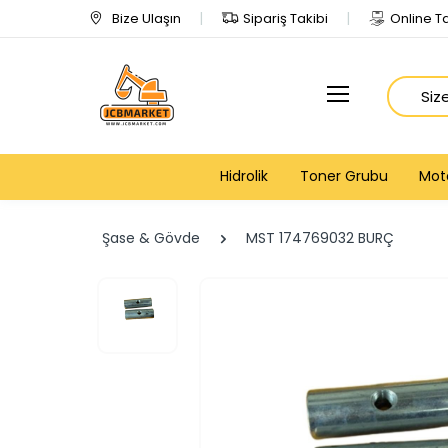
Bize Ulaşın
Sipariş Takibi
Online Ta
Arama
Hidrolik
Toner Grubu
Mot
Şase & Gövde
MST 174769032 BURÇ