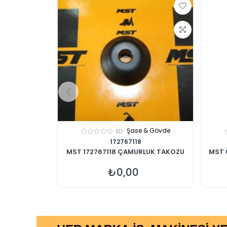
 & Gövde
Şase & Gövde
(0)
172767118
N DÜZEN
MST 172767118 ÇAMURLUK TAKOZU
MST 6
.
₺0,00