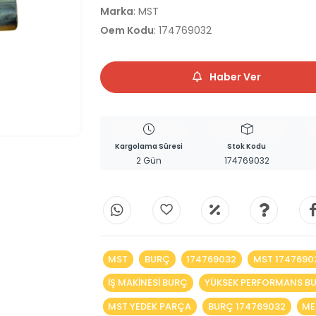
Marka
: MST
Oem Kodu
: 174769032
Haber Ver
Kargolama Süresi
Stok Kodu
2 Gün
174769032
MST
BURÇ
174769032
MST 1747690
IŞ MAKINESI BURÇ
YÜKSEK PERFORMANS B
MST YEDEK PARÇA
BURÇ 174769032
ME