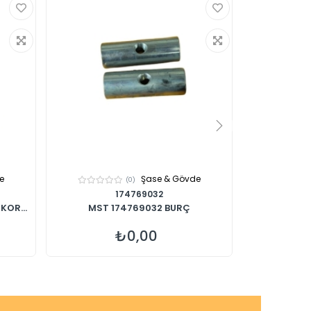
e
Şase & Gövde
(0)
174769032
KOR...
MST 174769032 BURÇ
MST 2032
₺0,00