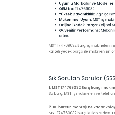
Uyumlu Markalar ve Modeller:
OEM No:
174769032
Yüksek Dayanıklılık:
Ağır çalış
Mükemmel Uyum:
MST iş makine
Orijinal Yedek Parça:
Orijinal M
Güvenilir Performans:
Mekanik 
artırır.
MST 174769032 Burç, iş makinelerinizin
kaliteli yedek parça ile makinenizin ö
Sık Sorulan Sorular (SSS
1. MST 174769032 Burç hangi makin
Bu burç, MST iş makineleri ve telehand
2. Bu burcun montajı ne kadar kola
MST 174769032 burç, kullanıcı dostu ta