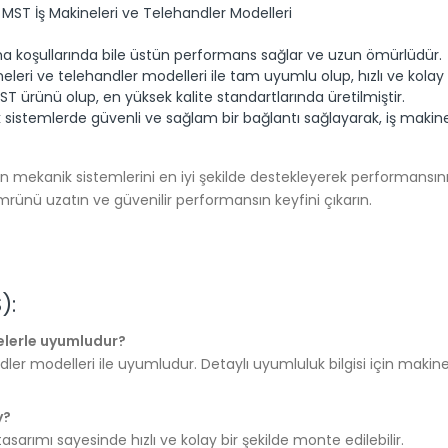
MST İş Makineleri ve Telehandler Modelleri
ma koşullarında bile üstün performans sağlar ve uzun ömürlüdür.
leri ve telehandler modelleri ile tam uyumlu olup, hızlı ve kolay b
ST ürünü olup, en yüksek kalite standartlarında üretilmiştir.
sistemlerde güvenli ve sağlam bir bağlantı sağlayarak, iş makineler
 mekanik sistemlerini en iyi şekilde destekleyerek performansını ve
mrünü uzatın ve güvenilir performansın keyfini çıkarın.
):
elerle uyumludur?
ler modelleri ile uyumludur. Detaylı uyumluluk bilgisi için makine
y?
sarımı sayesinde hızlı ve kolay bir şekilde monte edilebilir.