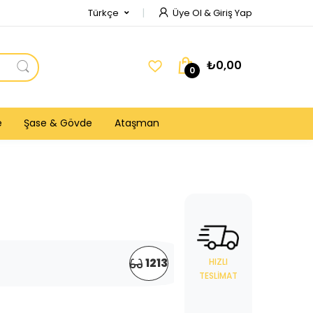
Türkçe
Üye Ol & Giriş Yap
₺0,00
0
e
Şase & Gövde
Ataşman
1213
HIZLI
TESLIMAT