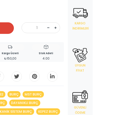
KARGO
İNDIRIMLERI
Kargo Ücreti
Stok Adeti
₺150,00
4.00
UYGUN
FIYAT
32
BURÇ
MST BURÇ
URÇ
DAYANIKLI BURÇ
GÜVENLI
KANIK SISTEM BURÇ
KEPEZ BURÇ
ÖDEME