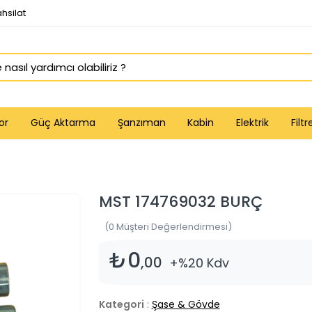
hsilat
or
Güç Aktarma
Şanzıman
Kabin
Elektrik
Filtr
MST 174769032 BURÇ
(0 Müşteri Değerlendirmesi)
₺0
,00
+%20 Kdv
Kategori
:
Şase & Gövde