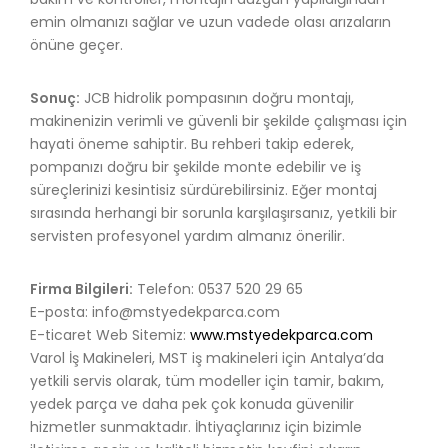
emin olmanızı sağlar ve uzun vadede olası arızaların
önüne geçer.
Sonuç:
JCB hidrolik pompasının doğru montajı,
makinenizin verimli ve güvenli bir şekilde çalışması için
hayati öneme sahiptir. Bu rehberi takip ederek,
pompanızı doğru bir şekilde monte edebilir ve iş
süreçlerinizi kesintisiz sürdürebilirsiniz. Eğer montaj
sırasında herhangi bir sorunla karşılaşırsanız, yetkili bir
servisten profesyonel yardım almanız önerilir.
Firma Bilgileri:
Telefon: 0537 520 29 65
E-posta:
info@mstyedekparca.com
E-ticaret Web Sitemiz:
www.mstyedekparca.com
Varol İş Makineleri, MST iş makineleri için Antalya’da
yetkili servis olarak, tüm modeller için tamir, bakım,
yedek parça ve daha pek çok konuda güvenilir
hizmetler sunmaktadır. İhtiyaçlarınız için bizimle