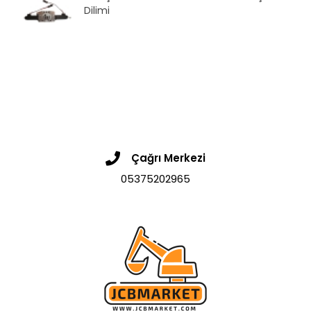
Dilimi
Çağrı Merkezi
05375202965